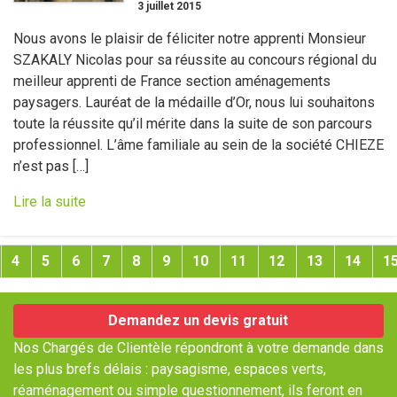
3 juillet 2015
Nous avons le plaisir de féliciter notre apprenti Monsieur
SZAKALY Nicolas pour sa réussite au concours régional du
meilleur apprenti de France section aménagements
paysagers. Lauréat de la médaille d’Or, nous lui souhaitons
toute la réussite qu’il mérite dans la suite de son parcours
professionnel. L’âme familiale au sein de la société CHIEZE
n’est pas […]
Lire la suite
4
5
6
7
8
9
10
11
12
13
14
1
Demandez un devis gratuit
Nos Chargés de Clientèle répondront à votre demande dans
les plus brefs délais : paysagisme, espaces verts,
réaménagement ou simple questionnement, ils feront en