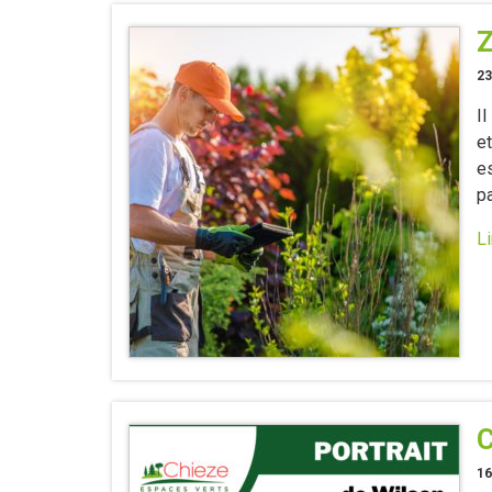
Z
23
I
e
e
p
Li
C
16