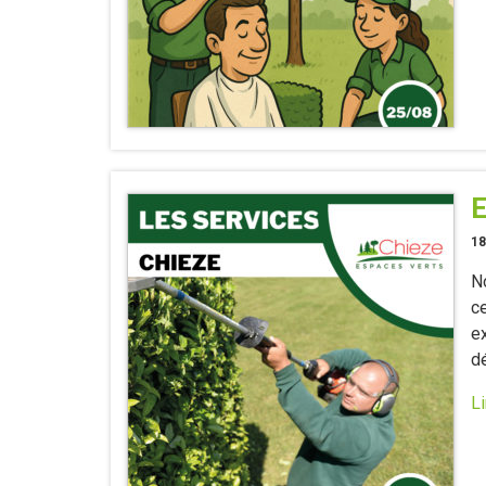
E
18
No
c
ex
d
Li