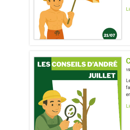
Li
C
15
Le
f
en
Li