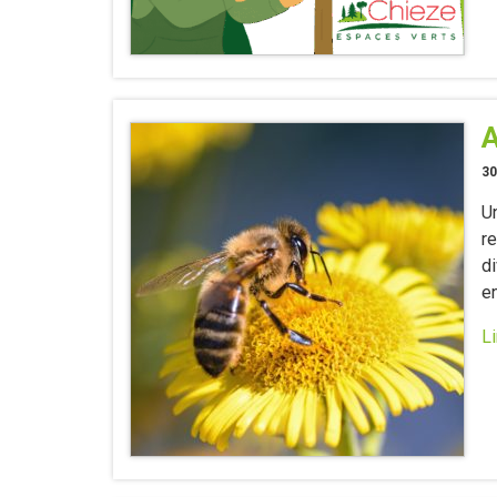
A
30
U
r
di
e
Li