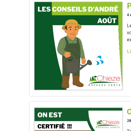
P
4 
Le
vo
ex
Li
C
28