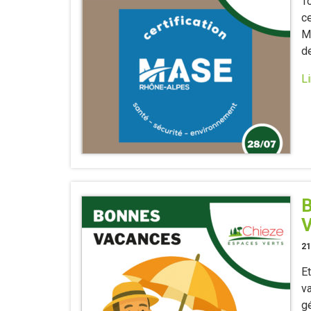
T
ce
M
de
Li
B
V
21
Et
v
gé