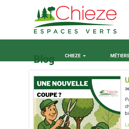
CHIEZE
MÉTIER
Blog
U
26
Pa
c
b
Li