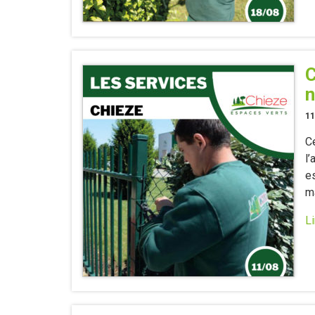
C
n
11
C
l
e
ma
Li