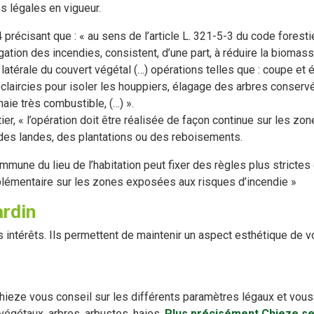
s légales en vigueur.
4 précisant que : « au sens de l’article L. 321-5-3 du code forest
pagation des incendies, consistent, d’une part, à réduire la biomas
u latérale du couvert végétal (…) opérations telles que : coupe et
éclaircies pour isoler les houppiers, élagage des arbres conser
aie très combustible, (…) ».
tier, « l’opération doit être réalisée de façon continue sur les 
 des landes, des plantations ou des reboisements.
mune du lieu de l’habitation peut fixer des règles plus strictes 
upplémentaire sur les zones exposées aux risques d’incendie »
ardin
s intérêts. Ils permettent de maintenir un aspect esthétique d
é Chieze vous conseil sur les différents paramètres légaux et vo
égétaux, arbres, arbustes, haies.
Plus précisément Chieze se