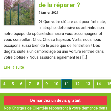
de la réparer ?
9 janvier 2024
🛠️ Que votre clôture soit pour l’intimité,
limitrophe, défensive ou anti-intrusion,
notre équipe de spécialistes saura vous accompagner et
vous conseiller . Chez Chieze Espaces Verts, nous nous
occupons aussi bien de la pose que de l’entretien ! Des
dégâts suite à un cambriolage ou une voiture rentrée dans
votre clôture ? Nous assurons également les […]
Lire la suite
(current)
4
5
6
7
8
9
10
11
12
13
14
1
Demandez un devis gratuit
Nos Chargés de Clientèle répondront à votre demande dans