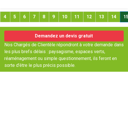
4
5
6
7
8
9
10
11
12
13
14
1
Demandez un devis gratuit
Nos Chargés de Clientèle répondront à votre demande dans
les plus brefs délais : paysagisme, espaces verts,
réaménagement ou simple questionnement, ils feront en
sorte d’être le plus précis possible.