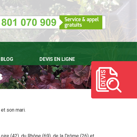
BLOG
DEVIS EN LIGNE
 et son mari.
re (42), du Rhône (69), de la Drôme (26) et