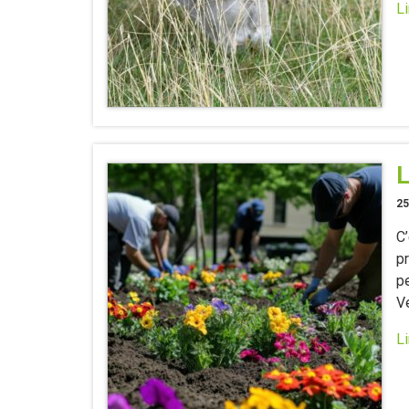
Li
L
25
C
pr
p
Ve
Li