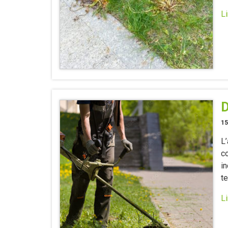
Li
D
15
L
co
i
te
Li