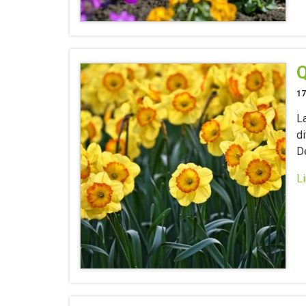
Q
17
La
di
D
Li