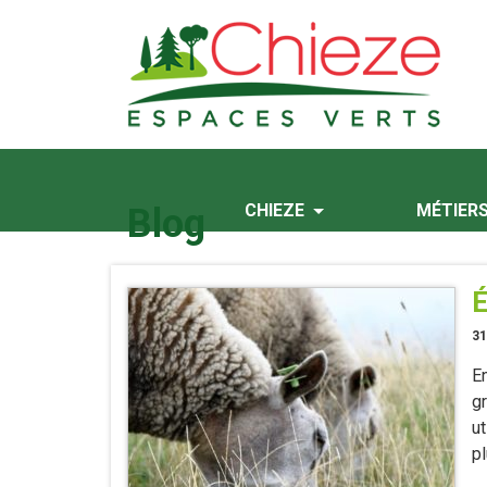
CHIEZE
MÉTIER
Blog
É
31
E
g
u
p