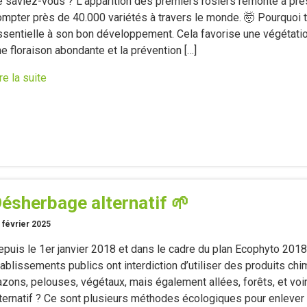
e saviez-vous ? L’apparition des premiers rosiers remonte à près
mpter près de 40.000 variétés à travers le monde. 🤯 Pourquoi tai
ssentielle à son bon développement. Cela favorise une végétatio
e floraison abondante et la prévention […]
re la suite
ésherbage alternatif 🌱
 février 2025
puis le 1er janvier 2018 et dans le cadre du plan Ecophyto 2018, l
ablissements publics ont interdiction d’utiliser des produits chi
azons, pelouses, végétaux, mais également allées, forêts, et voi
lternatif ? Ce sont plusieurs méthodes écologiques pour enlever 