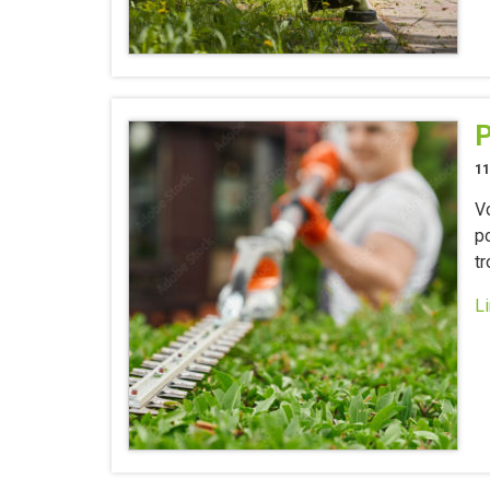
P
11
V
p
tr
Li