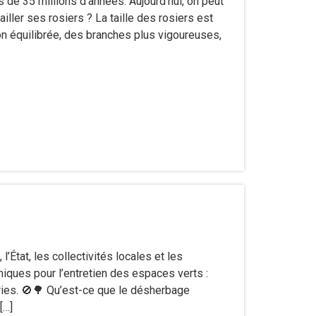
 de 35 millions d’années. Aujourd’hui, on peut
ller ses rosiers ? La taille des rosiers est
n équilibrée, des branches plus vigoureuses,
’État, les collectivités locales et les
miques pour l’entretien des espaces verts :
ries. 🚫🌳 Qu’est-ce que le désherbage
[…]