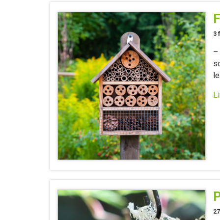
F
3 
– 
s
le
Li
P
27