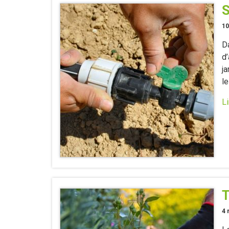
S
10
Da
d
ja
le
Li
T
4 