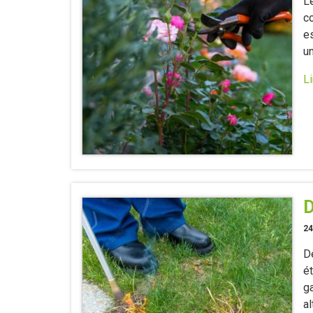
L
co
e
un
Li
D
24
De
ét
g
a