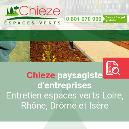
Chieze
paysagiste
d’entreprises
Entretien espaces verts Loire,
Rhône, Drôme et Isère