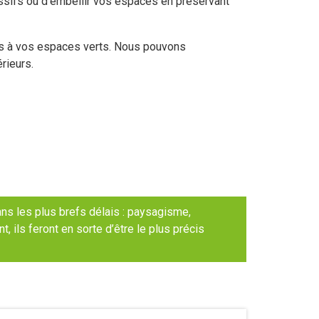
massifs ou d’embellir vos espaces en préservant
es à vos espaces verts. Nous pouvons
rieurs.
s les plus brefs délais : paysagisme,
ils feront en sorte d’être le plus précis