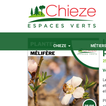
CHIEZE
MÉTIER
2
V
Le
et
el
Pl