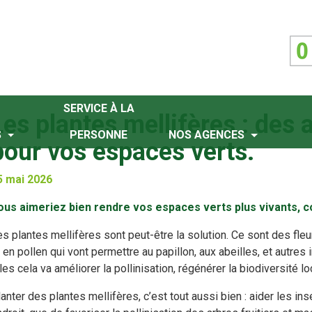
SERVICE À LA
Les plantes mellifères : des 
S
PERSONNE
NOS AGENCES
pour vos espaces verts.
5 mai 2026
ous aimeriez bien rendre vos espaces verts plus vivants, col
s plantes mellifères sont peut-être la solution. Ce sont des fle
 en pollen qui vont permettre au papillon, aux abeilles, et autres
les cela va améliorer la pollinisation, régénérer la biodiversité l
anter des plantes mellifères, c’est tout aussi bien : aider les ins