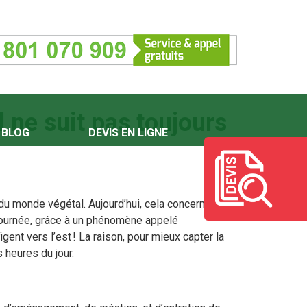
 ne suit pas toujours
BLOG
DEVIS EN LIGNE
du monde végétal. Aujourd’hui, cela concerne
a journée, grâce à un phénomène appelé
igent vers l’est ! La raison, pour mieux capter la
 heures du jour.