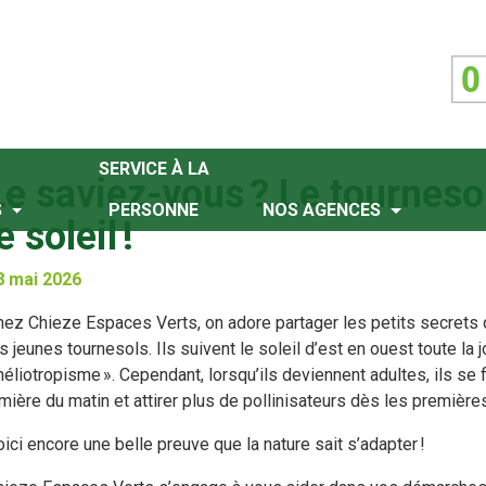
SERVICE À LA
Le saviez-vous ? Le tournesol
S
PERSONNE
NOS AGENCES
e soleil !
8 mai 2026
hez Chieze Espaces Verts, on adore partager les petits secrets 
s jeunes tournesols. Ils suivent le soleil d’est en ouest toute l
héliotropisme ». Cependant, lorsqu’ils deviennent adultes, ils se f
mière du matin et attirer plus de pollinisateurs dès les premières
ici encore une belle preuve que la nature sait s’adapter !