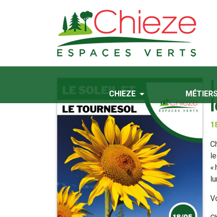
CHIEZE
MÉTIER
l
1
C
le
« 
lu
Vo