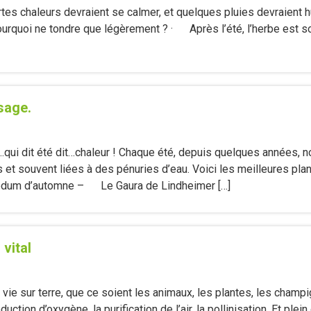
ortes chaleurs devraient se calmer, et quelques pluies devraient 
Pourquoi ne tondre que légèrement ? · Après l’été, l’herbe est s
sage.
…qui dit été dit…chaleur ! Chaque été, depuis quelques années
et souvent liées à des pénuries d’eau. Voici les meilleures plan
 d’automne – Le Gaura de Lindheimer […]
 vital
vie sur terre, que ce soient les animaux, les plantes, les champ
uction d’oxygène, la purification de l’air, la pollinisation. Et ple